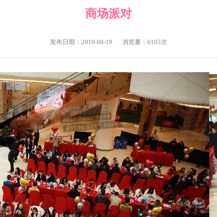
商场派对
发布日期：2019-08-19
浏览量：6105次