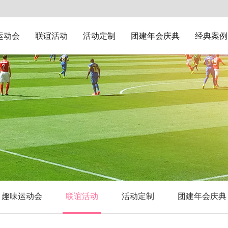
运动会
联谊活动
活动定制
团建年会庆典
经典案例
趣味运动会
联谊活动
活动定制
团建年会庆典