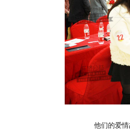
他们的爱情